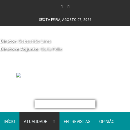
SEXTA-FEIRA, AGOSTO 07, 2026
Diretor:
Sebastião Lima
Diretora Adjunta:
Carla Félix
INÍCIO
ATUALIDADE
ENTREVISTAS
OPINIÃO