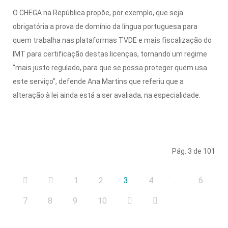
O CHEGA na República propõe, por exemplo, que seja
obrigatória a prova de domínio da língua portuguesa para
quem trabalha nas plataformas TVDE e mais fiscalização do
IMT para certificação destas licenças, tornando um regime
"mais justo regulado, para que se possa proteger quem usa
este serviço", defende Ana Martins que referiu que a
alteração à lei ainda está a ser avaliada, na especialidade.
Pág. 3 de 101
1
2
3
4
...
6
7
8
9
10