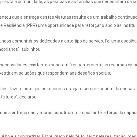
 presta à comunidade, às pessoas e às famílias que necessitam da sol
entou que a entrega destas viaturas resulta de um trabalho continuad
 Resiliência (PRR) uma oportunidade para reforçar o apoio às institui
dos comunitários dedicados a este tipo de serviço. Foi uma escolh
çorianos", sublinhou.
 necessidades existentes superam frequentemente os recursos dispo
investir em soluções que respondam aos desafios sociais.
ões, fazem com que os recursos estejam sempre aquém da nossa vont
 futuros", declarou
que a entrega das viaturas constitui um importante reforço da capaci
 hoje a concretizar. Estou grato pelo feito, feliz pela realização, ma