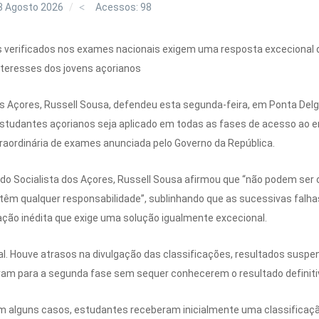
3 Agosto 2026
Acessos: 98
s verificados nos exames nacionais exigem uma resposta excecional d
nteresses dos jovens açorianos
s Açores, Russell Sousa, defendeu esta segunda-feira, em Ponta Delg
 estudantes açorianos seja aplicado em todas as fases de acesso ao en
raordinária de exames anunciada pelo Governo da República.
do Socialista dos Açores, Russell Sousa afirmou que “não podem ser 
têm qualquer responsabilidade”, sublinhando que as sucessivas falhas
ção inédita que exige uma solução igualmente excecional.
l. Houve atrasos na divulgação das classificações, resultados suspen
vam para a segunda fase sem sequer conhecerem o resultado definitiv
em alguns casos, estudantes receberam inicialmente uma classificaç