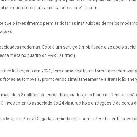
ial que queremos para a nossa sociedade", frisou.
e que o investimento permite dotar as instituições de meios moderno
lações.
pacidades modernas. Este é um serviço à mobilidade e ao apoio socia
esta meta no quadro do PRR", afirmou.
ento, lançado em 2021, tem como objetivo reforçar e modernizar as
s frotas automóveis, promovendo simultaneamente a transição energét
mais de 5,2 milhões de euros, financiados pelo Plano de Recuperação 
 investimento associado às 24 viaturas hoje entregues é de cerca de
 do Mar, em Ponta Delgada, reunindo representantes das entidades be