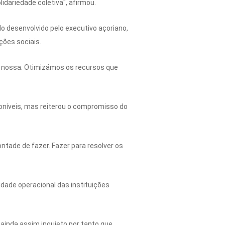
idariedade coletiva", afirmou.
o desenvolvido pelo executivo açoriano,
ções sociais.
a nossa. Otimizámos os recursos que
níveis, mas reiterou o compromisso do
ade de fazer. Fazer para resolver os
dade operacional das instituições
s ainda assim inquieto por tanto que