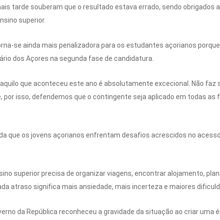
is tarde souberam que o resultado estava errado, sendo obrigados a 
sino superior.
orna-se ainda mais penalizadora para os estudantes açorianos porque
tário dos Açores na segunda fase de candidatura.
 aquilo que aconteceu este ano é absolutamente excecional. Não faz
e, por isso, defendemos que o contingente seja aplicado em todas as 
nda que os jovens açorianos enfrentam desafios acrescidos no acesso
sino superior precisa de organizar viagens, encontrar alojamento, p
Cada atraso significa mais ansiedade, mais incerteza e maiores dificuld
verno da República reconheceu a gravidade da situação ao criar uma 