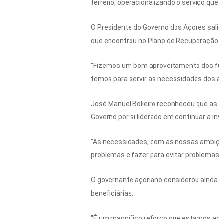
terreno, operacionalizando o serviço que
O Presidente do Governo dos Açores sali
que encontrou no Plano de Recuperação e
"Fizemos um bom aproveitamento dos fun
temos para servir as necessidades dos a
José Manuel Bolieiro reconheceu que as
Governo por si liderado em continuar a 
"As necessidades, com as nossas ambiç
problemas e fazer para evitar problemas
O governante açoriano considerou ainda 
beneficiárias.
"É um magnífico reforço que estamos aqui