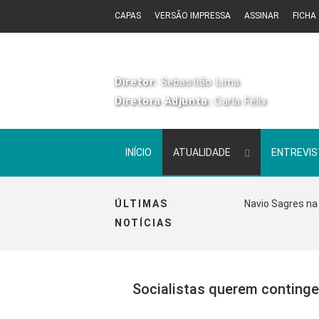
CAPAS
VERSÃO IMPRESSA
ASSINAR
FICHA
Diretor:
Sebastião Lima
Diretora Adjunta:
Carla Félix
INÍCIO
ATUALIDADE
ENTREVI
ÚLTIMAS
Navio Sagres na 
NOTÍCIAS
Socialistas querem continge