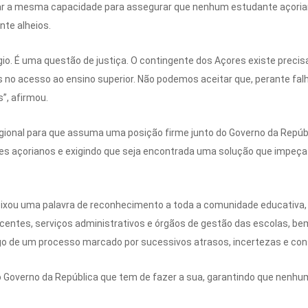
r a mesma capacidade para assegurar que nenhum estudante açoria
nte alheios.
gio. É uma questão de justiça. O contingente dos Açores existe prec
ais no acesso ao ensino superior. Não podemos aceitar que, perante f
”, afirmou.
gional para que assuma uma posição firme junto do Governo da Repúb
s açorianos e exigindo que seja encontrada uma solução que impeça
deixou uma palavra de reconhecimento a toda a comunidade educativa,
centes, serviços administrativos e órgãos de gestão das escolas, be
ngo de um processo marcado por sucessivos atrasos, incertezas e co
 o Governo da República que tem de fazer a sua, garantindo que nenhu