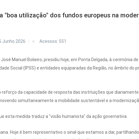
ha "boa utilização" dos fundos europeus na mode
5 Junho 2026
Acessos: 551
José Manuel Bolieiro, presidiu hoje, em Ponta Delgada, à cerimónia de 
riedade Social (IPSS) e entidades equiparadas da Região, no âmbito 
o reforço da capacidade de resposta das instituições que diariamente
movendo simultaneamente a mobilidade sustentável e a modernização
que esta medida traduz a "visão humanista" da ação governativa.
umana. Hoje é bem representativo o sinal que estamos a dar, partilhan