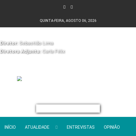
QUINTA-FEIRA, AGOSTO 06, 2026
Diretor:
Sebastião Lima
Diretora Adjunta:
Carla Félix
INÍCIO
ATUALIDADE
ENTREVISTAS
OPINIÃO