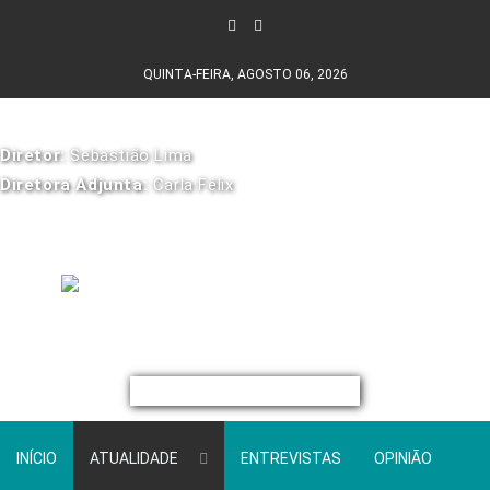
QUINTA-FEIRA, AGOSTO 06, 2026
Diretor:
Sebastião Lima
Diretora Adjunta:
Carla Félix
INÍCIO
ATUALIDADE
ENTREVISTAS
OPINIÃO