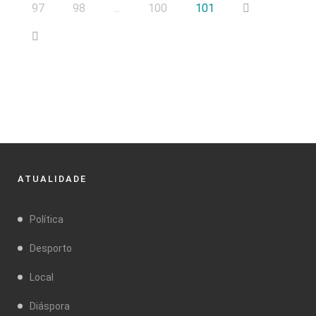
97
98
...
100
101
ATUALIDADE
Política
Desporto
Local
Diáspora