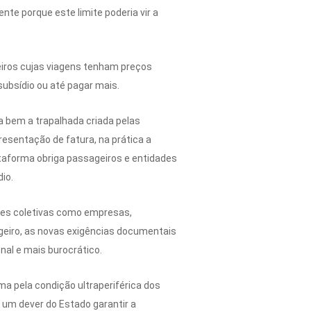
te porque este limite poderia vir a
geiros cujas viagens tenham preços
ubsídio ou até pagar mais.
 bem a trapalhada criada pelas
resentação de fatura, na prática a
ataforma obriga passageiros e entidades
io.
ades coletivas como empresas,
ageiro, as novas exigências documentais
al e mais burocrático.
ma pela condição ultraperiférica dos
 um dever do Estado garantir a