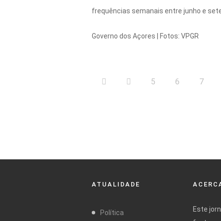
frequências semanais entre junho e set
Governo dos Açores | Fotos: VPGR
5
6
7
ATUALIDADE
ACERCA
Este jor
Política