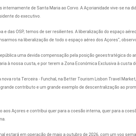
s internamente de Santa Maria ao Corvo. A Açorianidade vive-se na d
sidente do executivo.
 e das OSP, temos de ser resilientes. A liberalização do espaço aéreo 
nsarmos na liberalização de todo o espaço aéreo dos Açores", observ
República uma devida compensação pela posição geoestratégica do ar
aria à nossa custa, e por terem a Zona Económica Exclusiva à custa do
nova rota Terceira - Funchal, na Better Tourism Lisbon Travel Market,
grande contributo e um grande exemplo de descentralização ao prom
o aos Açores e contribui quer para a coesão interna, quer para a coe
ma.
unchal estará em operação de maio a outubro de 2026, com um voo sema