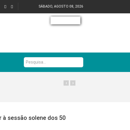
SÁBADO, AGOSTO 08, 2026
Pesquisa...
‹
›
r à sessão solene dos 50