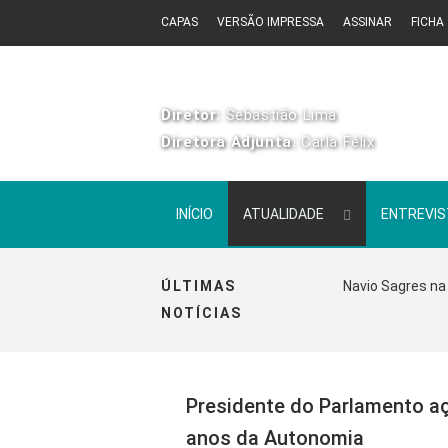
CAPAS
VERSÃO IMPRESSA
ASSINAR
FICHA
Diretor:
Sebastião Lima
Diretora Adjunta:
Carla Félix
INÍCIO
ATUALIDADE
ENTREVI
ÚLTIMAS
Navio Sagres na 
NOTÍCIAS
Presidente do Parlamento aç
anos da Autonomia