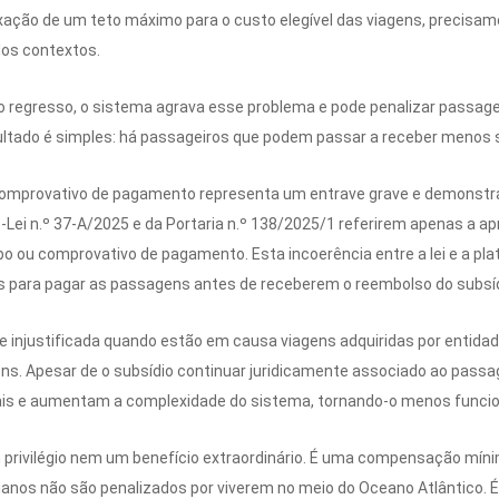
ção de um teto máximo para o custo elegível das viagens, precisamen
dos contextos.
 e o regresso, o sistema agrava esse problema e pode penalizar passa
ultado é simples: há passageiros que podem passar a receber menos s
comprovativo de pagamento representa um entrave grave e demonstra
Lei n.º 37-A/2025 e da Portaria n.º 138/2025/1 referirem apenas a ap
o ou comprovativo de pagamento. Esta incoerência entre a lei e a pl
os para pagar as passagens antes de receberem o reembolso do subsíd
 e injustificada quando estão em causa viagens adquiridas por entid
gens. Apesar de o subsídio continuar juridicamente associado ao pass
ais e aumentam a complexidade do sistema, tornando-o menos funcion
m privilégio nem um benefício extraordinário. É uma compensação míni
rianos não são penalizados por viverem no meio do Oceano Atlântico. É