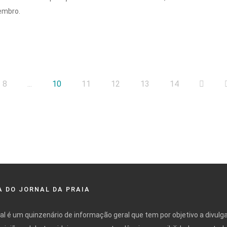
embro.
8
...
10
11
12
13
14
 DO JORNAL DA PRAIA
nal é um quinzenário de informação geral que tem por objetivo a divulg