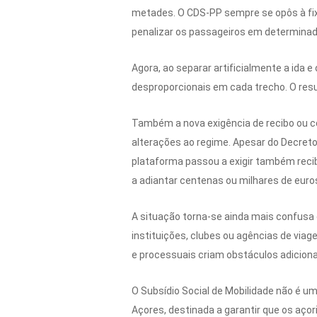
metades. O CDS-PP sempre se opôs à fixa
penalizar os passageiros em determina
Agora, ao separar artificialmente a ida
desproporcionais em cada trecho. O res
Também a nova exigência de recibo ou 
alterações ao regime. Apesar do Decreto-
plataforma passou a exigir também recib
a adiantar centenas ou milhares de eur
A situação torna-se ainda mais confusa
instituições, clubes ou agências de via
e processuais criam obstáculos adicion
O Subsídio Social de Mobilidade não é u
Açores, destinada a garantir que os aço