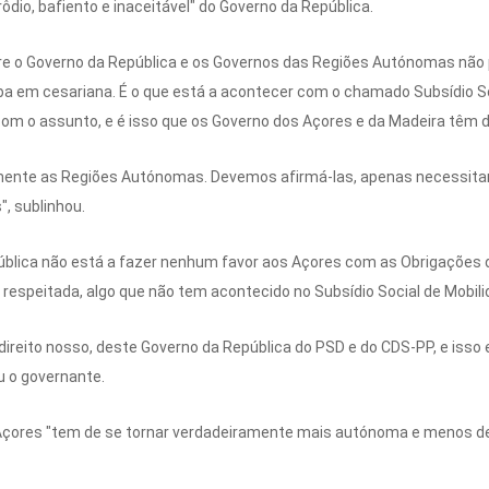
dio, bafiento e inaceitável" do Governo da República.
tre o Governo da República e os Governos das Regiões Autónomas não 
ba em cesariana. É o que está a acontecer com o chamado Subsídio So
om o assunto, e é isso que os Governo dos Açores e da Madeira têm d
amente as Regiões Autónomas. Devemos afirmá-las, apenas necessita
, sublinhou.
pública não está a fazer nenhum favor aos Açores com as Obrigações d
respeitada, algo que não tem acontecido no Subsídio Social de Mobili
 direito nosso, deste Governo da República do PSD e do CDS-PP, e isso
u o governante.
Açores "tem de se tornar verdadeiramente mais autónoma e menos 