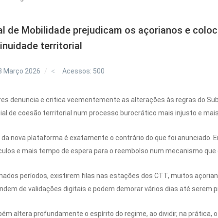
al de Mobilidade prejudicam os açorianos e col
nuidade territorial
3 Março 2026
Acessos: 500
s denuncia e critica veementemente as alterações às regras do Subsí
de coesão territorial num processo burocrático mais injusto e mais di
 da nova plataforma é exatamente o contrário do que foi anunciado. Em
culos e mais tempo de espera para o reembolso num mecanismo que de
inados períodos, existirem filas nas estações dos CTT, muitos açoria
ndem de validações digitais e podem demorar vários dias até serem 
ém altera profundamente o espírito do regime, ao dividir, na prática, 