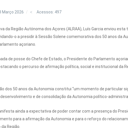
3 Março 2026
Acessos: 497
iva da Região Autónoma dos Açores (ALRAA), Luís Garcia enviou esta 
vidando-o a presidir à Sessão Solene comemorativa dos 50 anos da Au
arlamento açoriano.
ada de posse do Chefe de Estado, o Presidente do Parlamento açorian
estacando o percurso de afirmação política, social e institucional da 
ação dos 50 anos da Autonomia constitui “um momento de particular si
 desenvolvimento e de consolidação da Autonomia político-administra
nifesta ainda a expectativa de poder contar com a presença do Presi
mento para a afirmação da Autonomia e para o reforço do relacioname
 da Região.