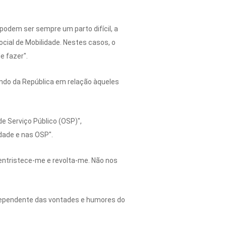
podem ser sempre um parto difícil, a
cial de Mobilidade. Nestes casos, o
e fazer".
ndo da República em relação àqueles
e Serviço Público (OSP)",
dade e nas OSP".
 entristece-me e revolta-me. Não nos
dependente das vontades e humores do