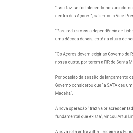
"Isso faz-se fortalecendo-nos unindo-no
dentro dos Açores", salientou o Vice-Pre
"Para reduzirmos a dependência de Lisboa
uma década depois, está na altura de pe
"Os Açores devem exigir ao Governo da 
nossa custa, por terem a FIR de Santa M
Por ocasião da sessão de lançamento da 
Governo considerou que "a SATA deu um 
Madeira".
A nova operação "traz valor acrescentad
fundamental que exista", vincou Artur Li
A nova rota entre a ilha Terceira e o F