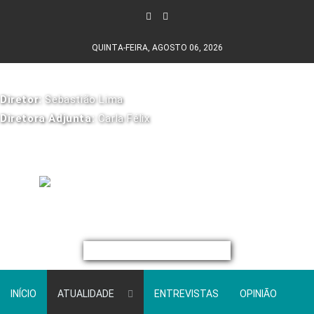
QUINTA-FEIRA, AGOSTO 06, 2026
Diretor:
Sebastião Lima
Diretora Adjunta:
Carla Félix
INÍCIO
ATUALIDADE
ENTREVISTAS
OPINIÃO