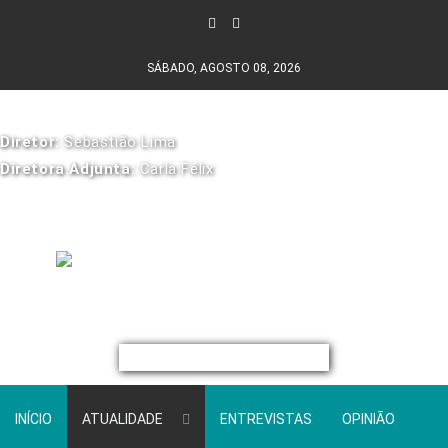
SÁBADO, AGOSTO 08, 2026
Diretor:
Sebastião Lima
Diretora Adjunta:
Carla Félix
INÍCIO
ATUALIDADE
ENTREVISTAS
OPINIÃO