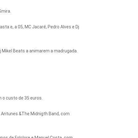
Smira.
lasta e, a 05, MC Jacaré, Pedro Alves e Dj
 Dj Mikel Beats a animarem a madrugada.
 o custo de 35 euros.
avid Antunes &The Midnigth Band, com
upos de Folclore e Manuel Costa, com