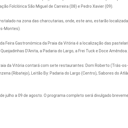
ação Folclórica São Miguel de Carreira (08) e Pedro Xavier (09).
nstalado na zona das charcutarias, onde, este ano, estarão localizad
-os-Montes).
a Feira Gastronómica da Praia da Vitória é a localização das pastelar
Queijadinhas D’Anita, a Padaria do Largo, a Frei Tuck e Doce Amêndoa.
raia da Vitória contará com sete restaurantes: Dom Roberto (Trás-os-M
nzena (Ribatejo), Leitão By: Padaria do Largo (Centro), Sabores do Atl
de julho a 09 de agosto. O programa completo será divulgado brevemen