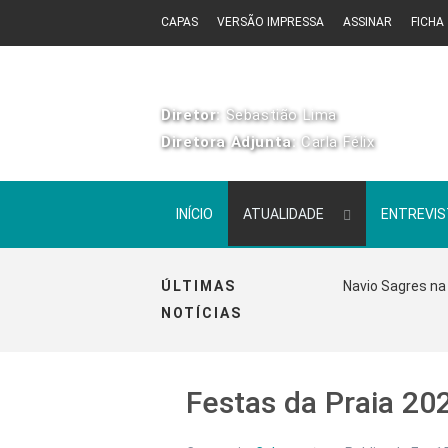
CAPAS
VERSÃO IMPRESSA
ASSINAR
FICHA
Diretor:
Sebastião Lima
Diretora Adjunta:
Carla Félix
INÍCIO
ATUALIDADE
ENTREVI
ÚLTIMAS
Navio Sagres na 
NOTÍCIAS
Festas da Praia 20