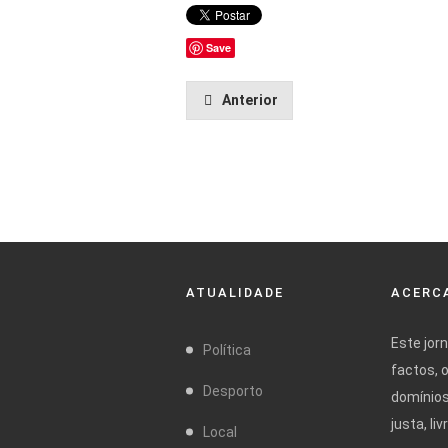
Save
Anterior
ATUALIDADE
ACERCA
Este jor
Política
factos, 
Desporto
domínios
justa, l
Local