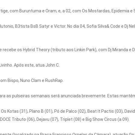
stige, com Buruntuma e Oram; e, a 02, com Os Mostardas, Epidemia e 
utonio, B3tista BsB Satyr e Victor. No dia 04, Sofia Silva& Code e Dj Ne
e recebe os Hybrid Theory (tributo aos Linkin Park), com Dj Miranda e
Livinho. Após este, atua John C.
com Bispo, Nuno Clam e RushRap.
 para as pulseiras semanais será anunciada brevemente. Estas mantêm
 Os Kotas (31), Plano B (01), Pó de Palco (02), Beat It Pactis (03), D
DOCE Tributo (06), Dejavu (07), Triplet (08) e Big Show Circus (a 09).
inente (localizado na Praça Francisco Ornelas da Câmara), atuarão Gr