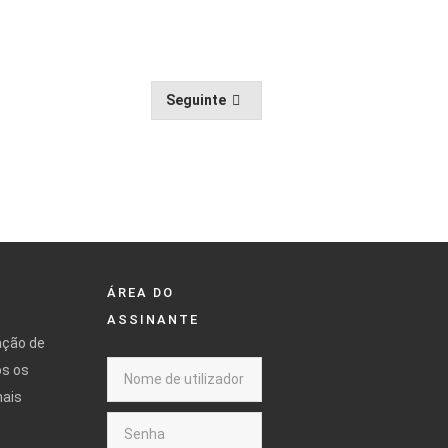
Seguinte
ÁREA DO
ASSINANTE
ação de
os os
mais