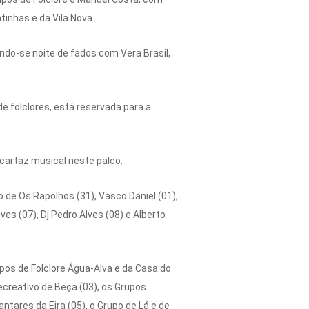
tinhas e da Vila Nova.
indo-se noite de fados com Vera Brasil,
de folclores, está reservada para a
cartaz musical neste palco.
o de Os Rapolhos (31), Vasco Daniel (01),
ves (07), Dj Pedro Alves (08) e Alberto
os de Folclore Água-Alva e da Casa do
Recreativo de Beça (03), os Grupos
ntares da Eira (05), o Grupo de Lá e de