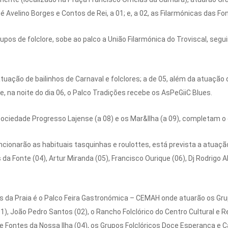
Avelino Borges e Contos de Rei, a 01; e, a 02, as Filarmónicas das Fon
upos de folclore, sobe ao palco a União Filarmónica do Troviscal, segu
atuação de bailinhos de Carnaval e folclores; a de 05, além da atuação 
 e, na noite do dia 06, o Palco Tradições recebe os AsPeGiiC Blues.
ociedade Progresso Lajense (a 08) e os Mar&Ilha (a 09), completam o 
ncionarão as habituais tasquinhas e roulottes, está prevista a atuaçã
da Fonte (04), Artur Miranda (05), Francisco Ourique (06), Dj Rodrigo Al
 da Praia é o Palco Feira Gastronómica – CEMAH onde atuarão os Grup
01), João Pedro Santos (02), o Rancho Folclórico do Centro Cultural e 
e Fontes da Nossa Ilha (04), os Grupos Folclóricos Doce Esperança e Ca