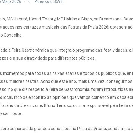
5 Maio 2026
Acessos: 3591
nio, MC Jacaré, Hybrid Theory, MC Livinho e Bispo, na Dreamzone, De
staques nos cartazes musicais das Festas da Praia 2026, apresentad
do Concelho.
a a Feira Gastronómica que integra o programa das festividades, a 
azes e a sua atratividade para diferentes públicos.
s momentos para todas as faixas etárias e todos os públicos que, ent
 nossas maiores festas. Acho que este ano, mais uma vez, conseguimo
isso, no que diz respeito à Feira de Gastronomia, foram introduzidas
 local, indo de encontro às opiniões que vamos colhendo em cada ediç
onário da Dreamzone, Bruno Terroso, com a responsável pela Feira de
César Toste.
bre as noites de grandes concertos na Praia da Vitória, sendo a rest