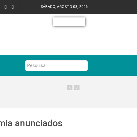
SÁBADO, AGOSTO 08, 2026
Pesquisa...
‹
›
omia anunciados