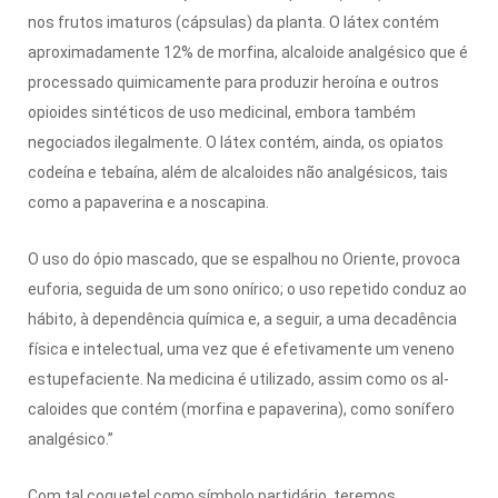
nos frutos imaturos (cápsulas) da planta. O látex contém
aproximadamente 12% de morfina, alcaloide analgésico que é
processado quimica­mente para produzir heroína e outros
opioides sintéticos de uso medicinal, embora também
negociados ilegalmente. O látex contém, ainda, os opiatos
codeí­na e tebaína, além de alcaloides não analgésicos, tais
como a papaverina e a noscapina.
O uso do ópio mascado, que se espalhou no Oriente, provoca
euforia, seguida de um sono onírico; o uso repetido conduz ao
hábito, à dependência química e, a seguir, a uma decadência
física e intelectual, uma vez que é efetivamente um veneno
estupefaciente. Na medicina é utilizado, assim como os al­
caloides que contém (morfina e papaverina), como sonífero
analgésico.”
Com tal coquetel como símbo­lo partidário, teremos