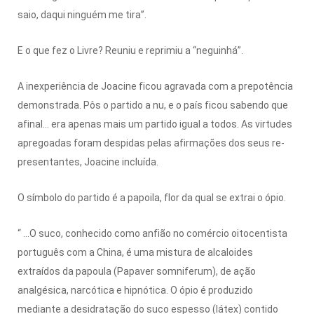
saio, daqui ninguém me tira”.
E o que fez o Livre? Reuniu e reprimiu a “neguinhá”.
A inexperiência de Joacine fi­cou agravada com a prepotência
demonstrada. Pôs o partido a nu, e o país ficou sabendo que
afinal… era apenas mais um partido igual a todos. As virtudes
apregoadas foram despidas pelas afirmações dos seus re­
presentantes, Joacine incluída.
O símbolo do partido é a papoila, flor da qual se extrai o ópio.
“ …O suco, conhecido como anfião no comércio oitocentista
português com a China, é uma mistura de alcaloides
extraídos da papoula (Papaver somni­ferum), de ação
analgésica, narcótica e hipnótica. O ópio é produzido
mediante a desidra­tação do suco espesso (látex) contido