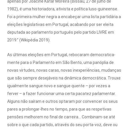
apenas por Joacine Katar Morei­ra (Bissau, 27 de julho de
1982), é uma historiadora, ativista e política luso-guineense.
Foi a pri­meira mulher negra a encabeçar uma lista partidária a
eleições legislativas em Portugal, aca­bando por ser eleita
deputada ao parlamento português pelo partido LIVRE em
2019.” (Wiki­pédia 2019).
As últimas eleições em Por­tugal, rebocaram democratica­
mente para o Parlamento em São Bento, uma panóplia de
novas virtudes, novas caras, no­vas inexperiências, mudanças
que são sempre desejáveis na dinâmica democrática. Trouxe
igualmente sangue novo e san­gue quente – por vezes a
ferver – a fazer funcionar uma certa pacatez parlamentar.
Alguns não saíram e outros optaram por convencer os seus
pares a prolongar-lhes no tempo, para que as respetivas
pensões melhorem no final de carreira… Combinam-se até
sobre o que cada partido, através do seu porta-voz, deve ou