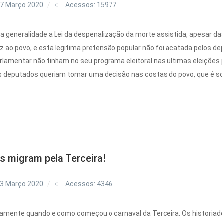
27 Março 2020
Acessos: 15977
a generalidade a Lei da despenalização da morte assistida, apesar d
z ao povo, e esta legitima pretensão popular não foi acatada pelos d
rlamentar não tinham no seu programa eleitoral nas ultimas eleições 
 deputados queriam tomar uma decisão nas costas do povo, que é so
s migram pela Terceira!
13 Março 2020
Acessos: 4346
ente quando e como começou o carnaval da Terceira. Os historiado