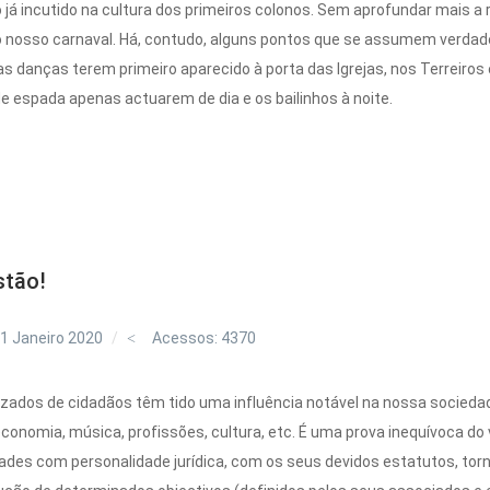
o já incutido na cultura dos primeiros colonos. Sem aprofundar mais a 
o nosso carnaval. Há, contudo, alguns pontos que se assumem verdad
danças terem primeiro aparecido à porta das Igrejas, nos Terreiros 
de espada apenas actuarem de dia e os bailinhos à noite.
stão!
1 Janeiro 2020
Acessos: 4370
zados de cidadãos têm tido uma influência notável na nossa socieda
 economia, música, profissões, cultura, etc. É uma prova inequívoca do v
ades com personalidade jurídica, com os seus devidos estatutos, tor