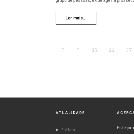
grupo de pessoas, e que age na prossecu
Ler mais...
35
36
37
ATUALIDADE
ACERCA
Este jor
Política