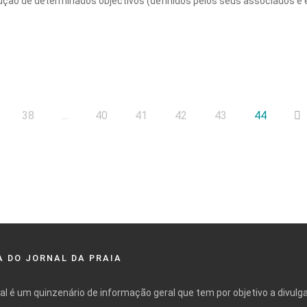
ção de determinados objectivos (definidos pelos seus associados e 
38
...
40
41
42
43
44
 DO JORNAL DA PRAIA
nal é um quinzenário de informação geral que tem por objetivo a divulg