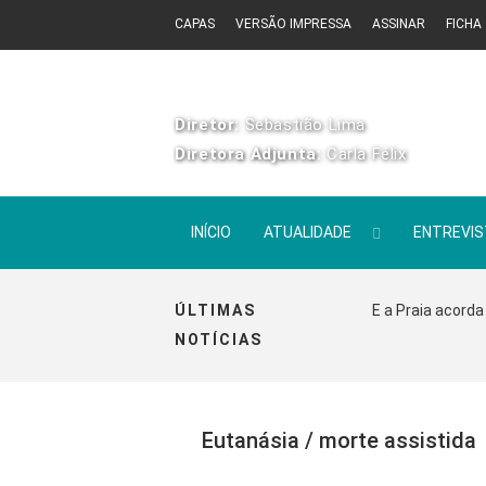
CAPAS
VERSÃO IMPRESSA
ASSINAR
FICHA
Diretor:
Sebastião Lima
Diretora Adjunta:
Carla Félix
INÍCIO
ATUALIDADE
ENTREVI
ÚLTIMAS
E a Praia acorda
NOTÍCIAS
Eutanásia / morte assistida