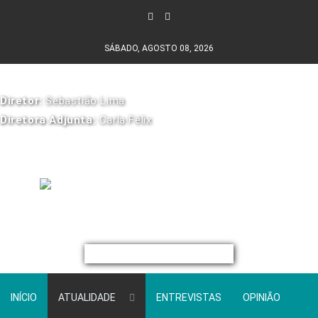
SÁBADO, AGOSTO 08, 2026
Diretor:
Sebastião Lima
Diretora Adjunta:
Carla Félix
INÍCIO
ATUALIDADE
ENTREVISTAS
OPINIÃO