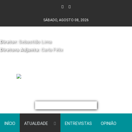
SÁBADO, AGOSTO 08, 2026
Diretor:
Sebastião Lima
Diretora Adjunta:
Carla Félix
INÍCIO
ATUALIDADE
ENTREVISTAS
OPINIÃO