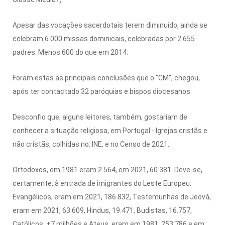
Apesar das vocações sacerdotais terem diminuído, ainda se
celebram 6.000 missas dominicais, celebradas por 2.655
padres. Menos 600 do que em 2014.
Foram estas as principais conclusões que o "CM", chegou,
após ter contactado 32 paróquias e bispos diocesanos.
Desconfio que, alguns leitores, também, gostariam de
conhecer a situação religiosa, em Portugal - Igrejas cristãs e
não cristãs, colhidas no: INE, e no Censo de 2021:
Ortodoxos, em 1981 eram 2.564, em 2021, 60.381. Deve-se,
certamente, à entrada de imigrantes do Leste Europeu.
Evangélicos, eram em 2021, 186.832, Testemunhas de Jeová,
eram em 2021, 63.609, Hindus, 19.471, Budistas, 16.757,
Católicos, +7 milhões e Ateus, eram em 1981, 253.786 e em