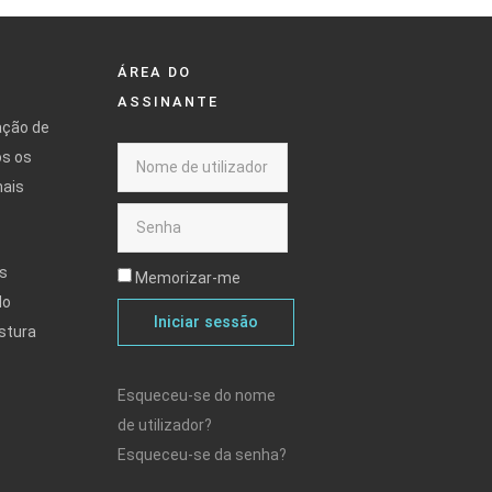
ÁREA DO
ASSINANTE
ação de
os os
mais
s
Memorizar-me
do
Iniciar sessão
stura
Esqueceu-se do nome
de utilizador?
Esqueceu-se da senha?