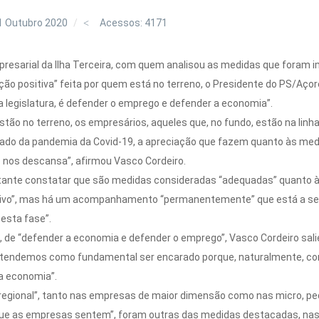
1 Outubro 2020
Acessos: 4171
resarial da Ilha Terceira, com quem analisou as medidas que foram
ção positiva” feita por quem está no terreno, o Presidente do PS/Aço
ma legislatura, é defender o emprego e defender a economia”.
stão no terreno, os empresários, aqueles que, no fundo, estão na lin
vado da pandemia da Covid-19, a apreciação que fazem quanto às me
 nos descansa”, afirmou Vasco Cordeiro.
ante constatar que são medidas consideradas “adequadas” quanto à “r
rativo”, mas há um acompanhamento “permanentemente” que está a ser 
 esta fase”.
, de “defender a economia e defender o emprego”, Vasco Cordeiro sali
tendemos como fundamental ser encarado porque, naturalmente, con
a economia”.
a regional”, tanto nas empresas de maior dimensão como nas micro, p
e as empresas sentem”, foram outras das medidas destacadas, nas d