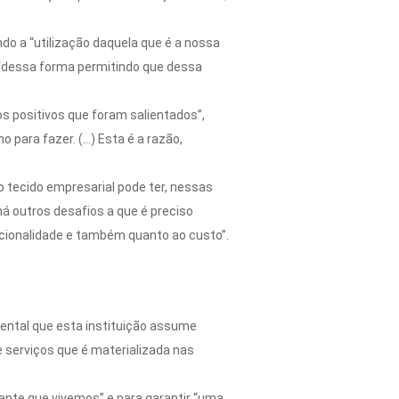
do a “utilização daquela que é a nossa
e “dessa forma permitindo que dessa
s positivos que foram salientados”,
ara fazer. (…) Esta é a razão,
o tecido empresarial pode ter, nessas
á outros desafios a que é preciso
acionalidade e também quanto ao custo”.
mental que esta instituição assume
e serviços que é materializada nas
ante que vivemos” e para garantir “uma