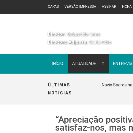
CAPAS
VERSÃO IMPRESSA
ASSINAR
FICHA
Diretor:
Sebastião Lima
Diretora Adjunta:
Carla Félix
INÍCIO
ATUALIDADE
ENTREVI
ÚLTIMAS
Navio Sagres na 
NOTÍCIAS
“Apreciação posit
satisfaz-nos, mas 