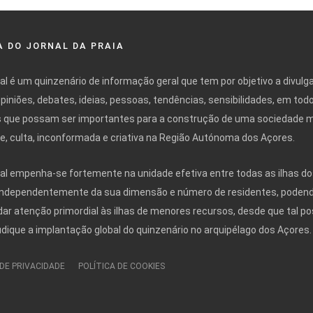
 DO JORNAL DA PRAIA
nal é um quinzenário de informação geral que tem por objetivo a divulg
opiniões, debates, ideias, pessoas, tendências, sensibilidades, em tod
 que possam ser importantes para a construção de uma sociedade 
ivre, culta, inconformada e criativa na Região Autónoma dos Açores.
nal empenha-se fortemente na unidade efetiva entre todas as ilhas do
independentemente da sua dimensão e número de residentes, poden
r atenção primordial às ilhas de menores recursos, desde que tal po
udique a implantação global do quinzenário no arquipélago dos Açores.
 DE PRIVACIDADE
POLÍTICA DE COOKIES