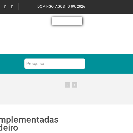
DOMINGO, AGOSTO 09, 2026
Pesquisa...
‹
›
 implementadas
deiro