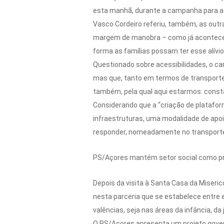
esta manhã, durante a campanha para as
Vasco Cordeiro referiu, também, as outr
margem de manobra – como já aconteceu –
forma as famílias possam ter esse alívio 
Questionado sobre acessibilidades, o ca
mas que, tanto em termos de transporte
também, pela qual aqui estarmos: constat
Considerando que a “criação de platafor
infraestruturas, uma modalidade de apoi
responder, nomeadamente no transporte 
PS/Açores mantém setor social como pr
Depois da visita à Santa Casa da Miseri
nesta parceria que se estabelece entre 
valências, seja nas áreas da infância, da
O PS/Açores apresenta um projeto gover