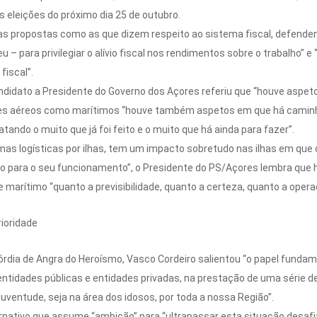
 eleições do próximo dia 25 de outubro.
as propostas como as que dizem respeito ao sistema fiscal, defenden
 para privilegiar o alívio fiscal nos rendimentos sobre o trabalho” 
fiscal”.
ndidato a Presidente do Governo dos Açores referiu que “houve aspeto
s aéreos como marítimos “houve também aspetos em que há caminho p
ando o muito que já foi feito e o muito que há ainda para fazer”.
mas logísticas por ilhas, tem um impacto sobretudo nas ilhas em que 
o para o seu funcionamento”, o Presidente do PS/Açores lembra que h
marítimo “quanto a previsibilidade, quanto a certeza, quanto a oper
ioridade
córdia de Angra do Heroísmo, Vasco Cordeiro salientou “o papel funda
entidades públicas e entidades privadas, na prestação de uma série d
 juventude, seja na área dos idosos, por toda a nossa Região”.
nativo que assume “ambição” para “ultrapassar esta situação desafi