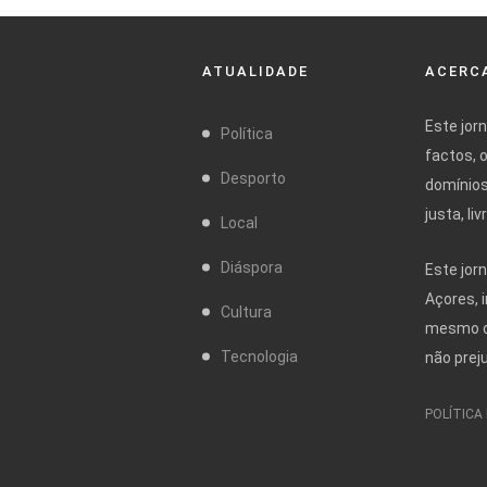
ATUALIDADE
ACERCA
Este jor
Política
factos, 
Desporto
domínios
justa, l
Local
Diáspora
Este jor
Açores, 
Cultura
mesmo da
Tecnologia
não prej
POLÍTICA