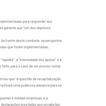
 implementadas para responder aos
res garante que “um dos objetivos
ha da frente deste combate, na perspetiva
didas que foram implementadas,
apidez”, à “intensidade dos apoios” e à
feito, para o caso de ser preciso tomar
entou que “a questão da recapitalização
stituirá uma poderosa alavanca para se
equenas e médias empresas, e a
eclarações prestadas aos jornalistas,