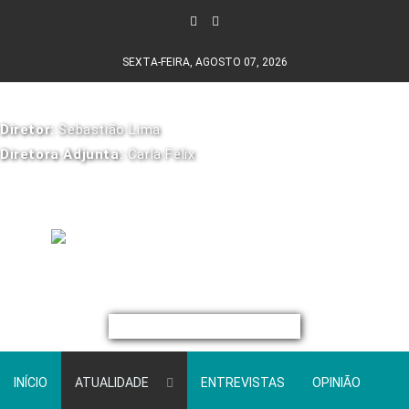
SEXTA-FEIRA, AGOSTO 07, 2026
Diretor:
Sebastião Lima
Diretora Adjunta:
Carla Félix
INÍCIO
ATUALIDADE
ENTREVISTAS
OPINIÃO