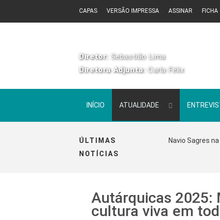
CAPAS
VERSÃO IMPRESSA
ASSINAR
FICHA
Diretor:
Sebastião Lima
Diretora Adjunta:
Carla Félix
INÍCIO
ATUALIDADE
ENTREVI
ÚLTIMAS
Navio Sagres na 
NOTÍCIAS
Autárquicas 2025: 
cultura viva em to