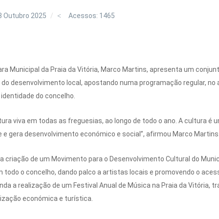
8 Outubro 2025
Acessos: 1465
ara Municipal da Praia da Vitória, Marco Martins, apresenta um conju
 e do desenvolvimento local, apostando numa programação regular, no 
 identidade do concelho.
ura viva em todas as freguesias, ao longo de todo o ano. A cultura 
e e gera desenvolvimento económico e social”, afirmou Marco Martins
e a criação de um Movimento para o Desenvolvimento Cultural do Muni
m todo o concelho, dando palco a artistas locais e promovendo o acess
ainda a realização de um Festival Anual de Música na Praia da Vitória
mização económica e turística.