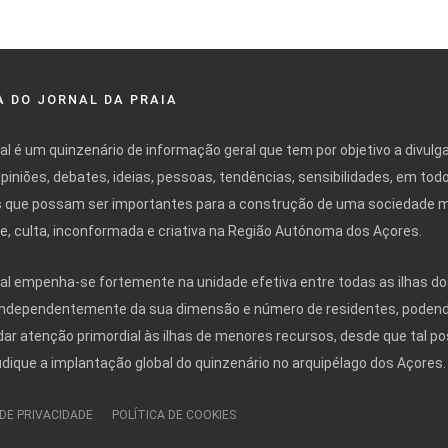
 DO JORNAL DA PRAIA
nal é um quinzenário de informação geral que tem por objetivo a divulg
opiniões, debates, ideias, pessoas, tendências, sensibilidades, em tod
 que possam ser importantes para a construção de uma sociedade 
ivre, culta, inconformada e criativa na Região Autónoma dos Açores.
nal empenha-se fortemente na unidade efetiva entre todas as ilhas do
independentemente da sua dimensão e número de residentes, poden
r atenção primordial às ilhas de menores recursos, desde que tal po
udique a implantação global do quinzenário no arquipélago dos Açores.
 DE PRIVACIDADE
POLÍTICA DE COOKIES