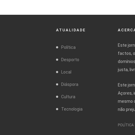
ATUALIDADE
ACERCA
Este jor
Política
factos, 
Desporto
domínios
justa, l
Local
Diáspora
Este jor
Açores, 
Cultura
mesmo da
Tecnologia
não prej
POLÍTICA