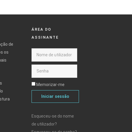
ÁREA DO
ASSINANTE
ação de
os os
mais
s
Memorizar-me
do
Iniciar sessão
stura
Esqueceu-se do nome
de utilizador?
Esqueceu-se da senha?