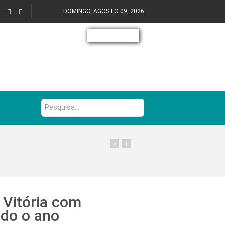
DOMINGO, AGOSTO 09, 2026
Pesquisa...
‹
›
 Vitória com
odo o ano