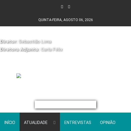
QUINTA-FEIRA, AGOSTO 06, 2026
Diretor:
Sebastião Lima
Diretora Adjunta:
Carla Félix
INÍCIO
ATUALIDADE
ENTREVISTAS
OPINIÃO