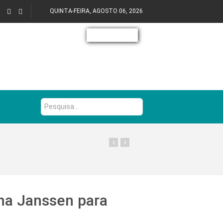
QUINTA-FEIRA, AGOSTO 06, 2026
Pesquisa...
‹
›
na Janssen para