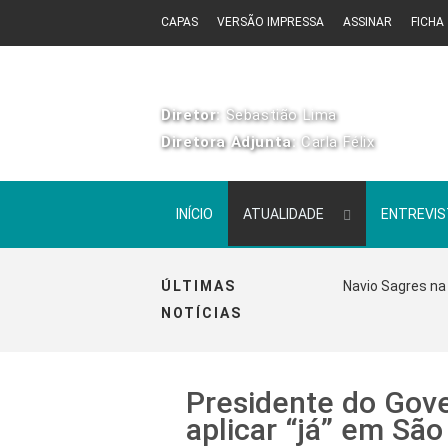
CAPAS
VERSÃO IMPRESSA
ASSINAR
FICHA
Diretor:
Sebastião Lima
Diretora Adjunta:
Carla Félix
INÍCIO
ATUALIDADE
ENTREVI
ÚLTIMAS
Navio Sagres na 
NOTÍCIAS
Presidente do Gove
aplicar “já” em São