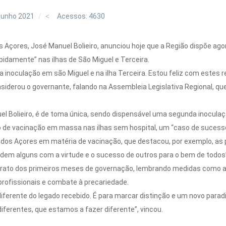
Junho 2021
Acessos: 4630
s Açores, José Manuel Bolieiro, anunciou hoje que a Região dispõe ag
rapidamente” nas ilhas de São Miguel e Terceira.
inoculação em são Miguel e na ilha Terceira. Estou feliz com estes 
onsiderou o governante, falando na Assembleia Legislativa Regional, q
l Bolieiro, é de toma única, sendo dispensável uma segunda inoculaç
de vacinação em massa nas ilhas sem hospital, um “caso de sucesso”,
rno dos Açores em matéria de vacinação, que destacou, por exemplo, a
dem alguns com a virtude e o sucesso de outros para o bem de todos”
trato dos primeiros meses de governação, lembrando medidas como a 
 profissionais e combate à precariedade.
diferente do legado recebido. É para marcar distinção e um novo para
diferentes, que estamos a fazer diferente”, vincou.