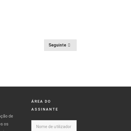
Seguinte
ÁREA DO
ASSINANTE
ação de
os os