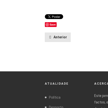
Save
Anterior
ATUALIDADE
ACERCA
Este jor
Política
factos, 
Desporto