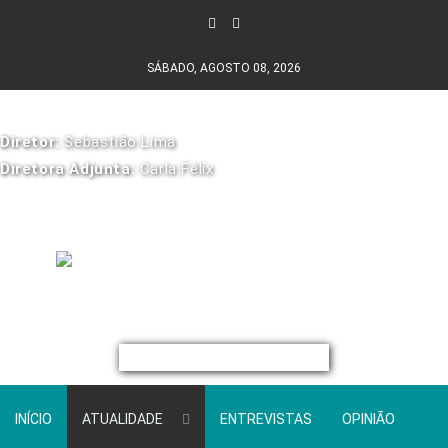
SÁBADO, AGOSTO 08, 2026
Diretor:
Sebastião Lima
Diretora Adjunta:
Carla Félix
INÍCIO
ATUALIDADE
ENTREVISTAS
OPINIÃO