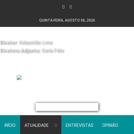
QUINTA-FEIRA, AGOSTO 06, 2026
Diretor:
Sebastião Lima
Diretora Adjunta:
Carla Félix
INÍCIO
ATUALIDADE
ENTREVISTAS
OPINIÃO