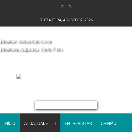
SEXTA-FEIRA, AGOSTO 07, 2026
Diretor:
Sebastião Lima
Diretora Adjunta:
Carla Félix
INÍCIO
ATUALIDADE
ENTREVISTAS
OPINIÃO