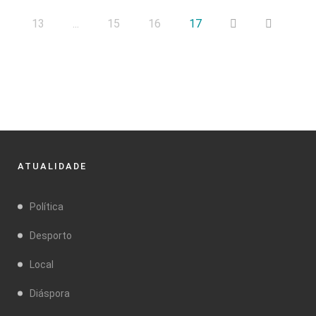
13
...
15
16
17
ATUALIDADE
Política
Desporto
Local
Diáspora