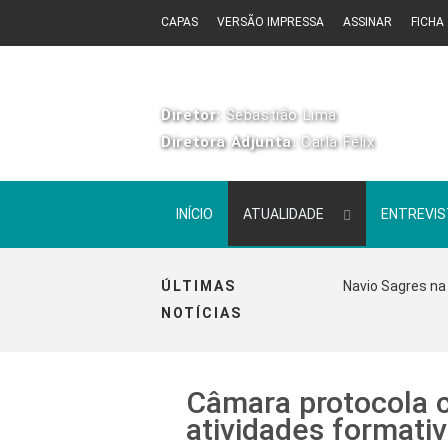
CAPAS
VERSÃO IMPRESSA
ASSINAR
FICHA
Diretor:
Sebastião Lima
Diretora Adjunta:
Carla Félix
INÍCIO
ATUALIDADE
ENTREVI
ÚLTIMAS
Navio Sagres na 
NOTÍCIAS
Câmara protocola 
atividades formativ