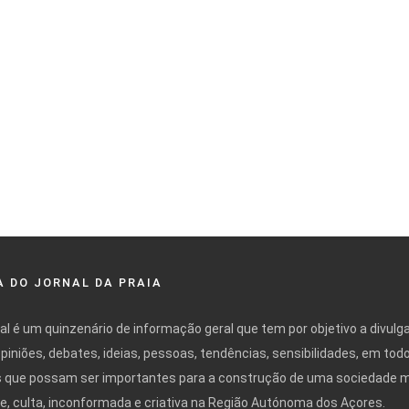
 DO JORNAL DA PRAIA
nal é um quinzenário de informação geral que tem por objetivo a divulg
opiniões, debates, ideias, pessoas, tendências, sensibilidades, em tod
 que possam ser importantes para a construção de uma sociedade 
ivre, culta, inconformada e criativa na Região Autónoma dos Açores.