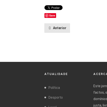
Save
Anterior
ATUALIDADE
ACERCA
Este jor
Política
factos, 
Desporto
domínios
justa, l