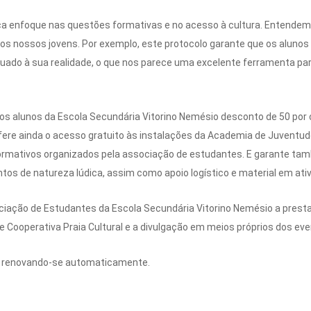
oca enfoque nas questões formativas e no acesso à cultura. Entend
s nossos jovens. Por exemplo, este protocolo garante que os aluno
ado à sua realidade, o que nos parece uma excelente ferramenta para
s alunos da Escola Secundária Vitorino Nemésio desconto de 50 por 
ere ainda o acesso gratuito às instalações da Academia de Juventude 
rmativos organizados pela associação de estudantes. E garante tam
ntos de natureza lúdica, assim como apoio logístico e material em ati
ssociação de Estudantes da Escola Secundária Vitorino Nemésio a prest
e Cooperativa Praia Cultural e a divulgação em meios próprios dos even
s, renovando-se automaticamente.