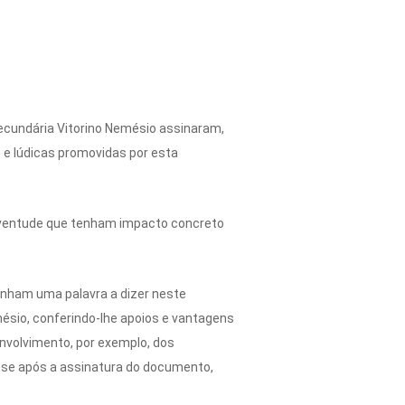
Secundária Vitorino Nemésio assinaram,
s e lúdicas promovidas por esta
 juventude que tenham impacto concreto
enham uma palavra a dizer neste
ésio, conferindo-lhe apoios e vantagens
nvolvimento, por exemplo, dos
ense após a assinatura do documento,