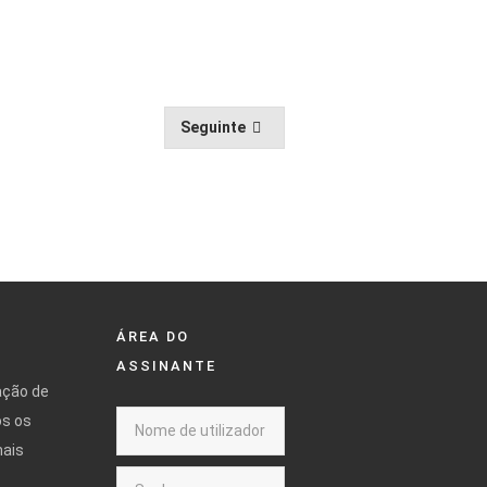
Seguinte
ÁREA DO
ASSINANTE
ação de
os os
mais