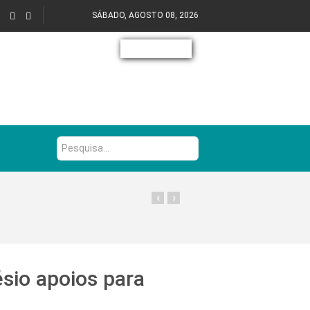
SÁBADO, AGOSTO 08, 2026
Pesquisa...
‹
›
sio apoios para