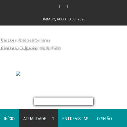
SÁBADO, AGOSTO 08, 2026
Diretor:
Sebastião Lima
Diretora Adjunta:
Carla Félix
INÍCIO
ATUALIDADE
ENTREVISTAS
OPINIÃO