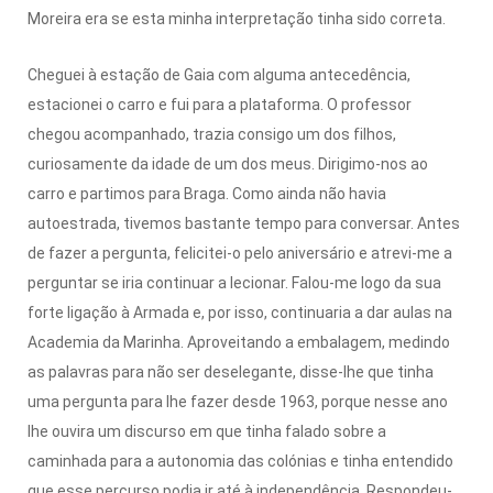
Moreira era se esta minha interpretação tinha sido correta.
Cheguei à estação de Gaia com alguma antecedência,
estacionei o carro e fui para a plataforma. O professor
chegou acompanhado, trazia consigo um dos filhos,
curiosamente da idade de um dos meus. Dirigimo-nos ao
carro e partimos para Braga. Como ainda não havia
autoestrada, tivemos bastante tempo para conversar. Antes
de fazer a pergunta, felicitei-o pelo aniversário e atrevi-me a
perguntar se iria continuar a lecionar. Falou-me logo da sua
forte ligação à Armada e, por isso, continuaria a dar aulas na
Academia da Marinha. Aproveitando a embalagem, medindo
as palavras para não ser deselegante, disse-lhe que tinha
uma pergunta para lhe fazer desde 1963, porque nesse ano
lhe ouvira um discurso em que tinha falado sobre a
caminhada para a autonomia das colónias e tinha entendido
que esse percurso podia ir até à independência. Respondeu-