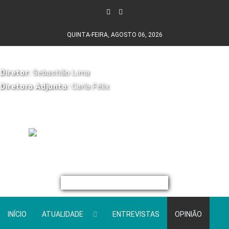
QUINTA-FEIRA, AGOSTO 06, 2026
Diretor:
Sebastião Lima
Diretora Adjunta:
Carla Félix
INÍCIO
ATUALIDADE
ENTREVISTAS
OPINIÃO