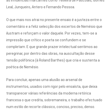
às influências marcantes como Teixeira de Pascoais, Gomes
Leal, Junqueiro, Antero e Fernando Pessoa.
O que mais nos atrai no presente ensaio é a justeza entre o
comentário e a feliz selecção dos excertos de Nemésio que
ilustram e reforçam o valor daquele. Por vezes, tem-se a
impressão que crítico e poeta se confundem e se
completam. E que grande prazer intelectual sentimos ao
peregrinar, por dentro das obras, na auscultação desse
tensão polifónica (à Roland Barthes) que cria e sustenta a
poética de Nemésio.
Para concluir, apenas uma alusão ao arsenal de
instrumentos, usados com rigor pelo ensaísta, que deixa
transparecer várias referências da moderna retórica
francesa o que credita, sobremaneira, o trabalho efectuado
num estilo de recorte clássico, conciso, preciso, denso.