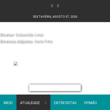
SEXTA-FEIRA, AGOSTO 07, 2026
Diretor:
Sebastião Lima
Diretora Adjunta:
Carla Félix
INÍCIO
ATUALIDADE
ENTREVISTAS
OPINIÃO