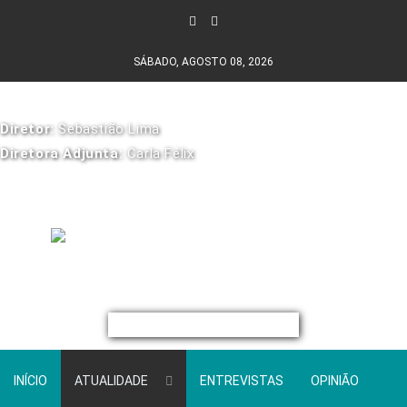
SÁBADO, AGOSTO 08, 2026
Diretor:
Sebastião Lima
Diretora Adjunta:
Carla Félix
INÍCIO
ATUALIDADE
ENTREVISTAS
OPINIÃO