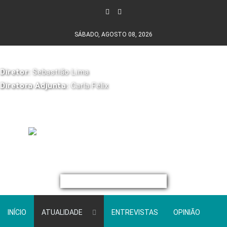
SÁBADO, AGOSTO 08, 2026
Diretor:
Sebastião Lima
Diretora Adjunta:
Carla Félix
INÍCIO
ATUALIDADE
ENTREVISTAS
OPINIÃO