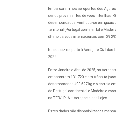
Embarcaram nos aeroportos dos Açores e
sendo provenientes de voos interilhas 78
desembarcados, verificou-se em iguais p
territorial (Portugal continental e Made
último os voos internacionais com 29 2
No que diz respeito à Aerogare Civil da
2024.
Entre Janeiro e Abril de 2025, na Aeroga
embarcaram 131 720 e em trânsito (voos 
desembarcada 498 627 kg e o correio emb
de Portugal continental e Madeira e voo
no TER/LPLA – Aeroporto das Lajes.
Estes dados são disponibilizados mens