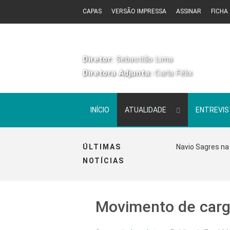
CAPAS
VERSÃO IMPRESSA
ASSINAR
FICHA
Diretor:
Sebastião Lima
Diretora Adjunta:
Carla Félix
INÍCIO
ATUALIDADE
ENTREVI
ÚLTIMAS
Navio Sagres na 
NOTÍCIAS
Movimento de carg