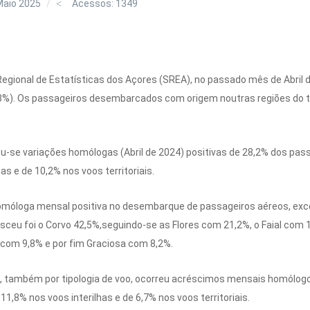
Maio 2025
Acessos: 1349
Regional de Estatísticas dos Açores (SREA), no passado mês de Abri
3%). Os passageiros desembarcados com origem noutras regiões do ter
icou-se variações homólogas (Abril de 2024) positivas de 28,2% dos p
as e de 10,2% nos voos territoriais.
homóloga mensal positiva no desembarque de passageiros aéreos, exc
esceu foi o Corvo 42,5%,seguindo-se as Flores com 21,2%, o Faial com 
 com 9,8% e por fim Graciosa com 8,2%.
 também por tipologia de voo, ocorreu acréscimos mensais homólog
1,8% nos voos interilhas e de 6,7% nos voos territoriais.