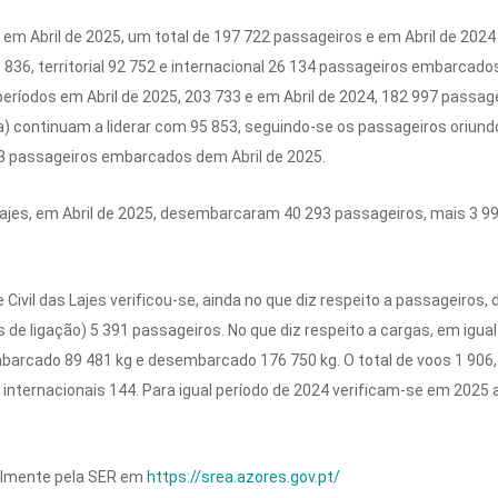
m Abril de 2025, um total de 197 722 passageiros e em Abril de 20
 836, territorial 92 752 e internacional 26 134 passageiros embarcado
eríodos em Abril de 2025, 203 733 e em Abril de 2024, 182 997 passag
ira) continuam a liderar com 95 853, seguindo-se os passageiros oriun
93 passageiros embarcados dem Abril de 2025.
s Lajes, em Abril de 2025, desembarcaram 40 293 passageiros, mais 3
re Civil das Lajes verificou-se, ainda no que diz respeito a passageiro
de ligação) 5 391 passageiros. No que diz respeito a cargas, em igua
arcado 89 481 kg e desembarcado 176 750 kg. O total de voos 1 906, 
s internacionais 144. Para igual período de 2024 verificam-se em 202
almente pela SER em
https://srea.azores.gov.pt/