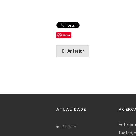
Save
Anterior
ATUALIDADE
ACERCA
Este jor
Política
factos, 