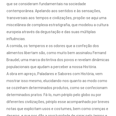
que se consideram fundamentais na sociedade
contemporânea. Apelando aos sentidos e às sensações,
transversais aos tempos e civilizações, propõe-se aqui uma
miscelânea de complexa estratigrafia, que modelou a cultura
europeia através da degustação e das suas múltiplas
influências.
A comida, os temperos e os odores que a confeção dos
alimentos libertam são, como muito bem assinalou Fernand
Braudel, uma marca distintiva dos povos e revelam dinâmicas
populacionais que ajudam a perceber a nossa História.
A obra em apreço, Paladares e Sabores com História, vem
mostrar isso mesmo, elucidando-nos quanto ao modo como
se cozinham determinados produtos, como se confecionam
determinados pratos. Fá-lo, num périplo pelo globo ou por
diferentes civilizações, périplo esse acompanhado por breves
notas que explicitam usos e costumes, bem como crenças e
desejos, e que nos dão a oportunidade de viajar pelo tempo e