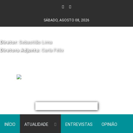
SÁBADO, AGOSTO 08, 2026
Diretor:
Sebastião Lima
Diretora Adjunta:
Carla Félix
INÍCIO
ATUALIDADE
ENTREVISTAS
OPINIÃO