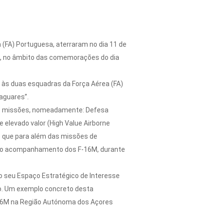
(FA) Portuguesa, aterraram no dia 11 de
M), no âmbito das comemorações do dia
 às duas esquadras da Força Aérea (FA)
aguares”.
s de missões, nomeadamente: Defesa
elevado valor (High Value Airborne
 que para além das missões de
ez o acompanhamento dos F-16M, durante
o seu Espaço Estratégico de Interesse
ico. Um exemplo concreto desta
F-16M na Região Autónoma dos Açores