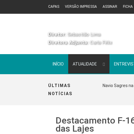
CAPAS
VERSÃO IMPRESSA
ASSINAR
FICHA
Diretor:
Sebastião Lima
Diretora Adjunta:
Carla Félix
INÍCIO
ATUALIDADE
ENTREVI
ÚLTIMAS
Navio Sagres na 
NOTÍCIAS
Destacamento F-16
das Lajes