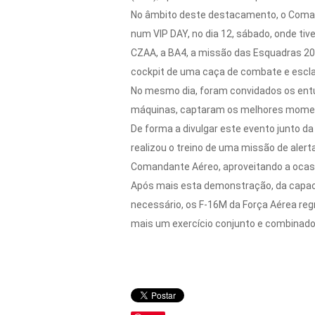
No âmbito deste destacamento, o Coman
num VIP DAY, no dia 12, sábado, onde ti
CZAA, a BA4, a missão das Esquadras 20
cockpit de uma caça de combate e escla
No mesmo dia, foram convidados os entu
máquinas, captaram os melhores momen
De forma a divulgar este evento junto d
realizou o treino de uma missão de aler
Comandante Aéreo, aproveitando a ocasi
Após mais esta demonstração, da capacid
necessário, os F-16M da Força Aérea regr
mais um exercício conjunto e combinado –