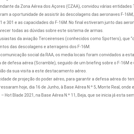
dante da Zona Aérea dos Açores (CZAA), convidou várias entidades 
veram a oportunidade de assistir às descolagens das aeronaves F-16
1 e 301 e as capacidades do F-16M. No final estiveram junto das aer
recer todas as dúvidas sobre este sistema de armas.
siastas da aviação Terceirenses (conhecidos como Spotters), que “
tos das descolagens e aterragens dos F-16M.
a comunicação social da RAA, os media locais foram convidados a est
ta de defesa aérea (Scramble), seguido de um briefing sobre o F-16M
ão da sua visita a este destacamento aéreo.
ade de projeção do poder aéreo, para garantir a defesa aérea do terri
essaram hoje, dia 16 de Junho, à Base Aérea N.º 5, Monte Real, onde e
 Hot Blade 2021, na Base Aérea N.º 11, Beja, que se inicia já esta se