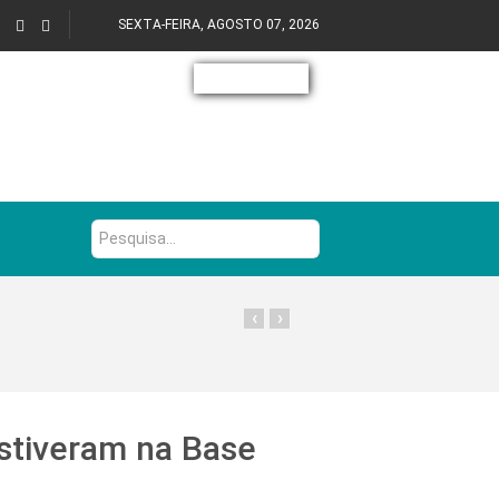
SEXTA-FEIRA, AGOSTO 07, 2026
Pesquisa...
‹
›
stiveram na Base