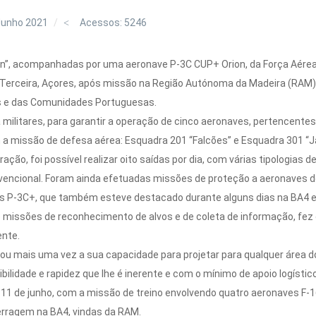
Junho 2021
Acessos: 5246
on”, acompanhadas por uma aeronave P-3C CUP+ Orion, da Força Aérea 
lha Terceira, Açores, após missão na Região Autónoma da Madeira (RA
es e das Comunidades Portuguesas.
ilitares, para garantir a operação de cinco aeronaves, pertencentes
 a missão de defesa aérea: Esquadra 201 “Falcões” e Esquadra 301 “J
ão, foi possível realizar oito saídas por dia, com várias tipologia
encional. Foram ainda efetuadas missões de proteção a aeronaves de 
s P-3C+, que também esteve destacado durante alguns dias na BA4 e
 e missões de reconhecimento de alvos e de coleta de informação, f
ente.
 mais uma vez a sua capacidade para projetar para qualquer área d
bilidade e rapidez que lhe é inerente e com o mínimo de apoio logíst
a 11 de junho, com a missão de treino envolvendo quatro aeronaves 
erragem na BA4, vindas da RAM.