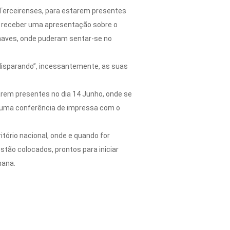
Terceirenses, para estarem presentes
M, receber uma apresentação sobre o
onaves, onde puderam sentar-se no
disparando”, incessantemente, as suas
arem presentes no dia 14 Junho, onde se
 e uma conferência de impressa com o
tório nacional, onde e quando for
stão colocados, prontos para iniciar
mana.