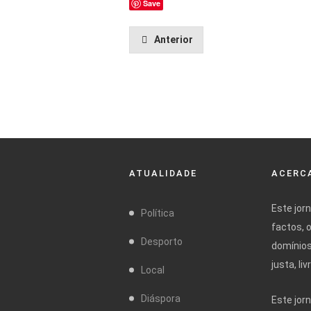
Save
Anterior
ATUALIDADE
ACERCA
Este jor
Política
factos, 
Desporto
domínios
justa, l
Local
Diáspora
Este jor