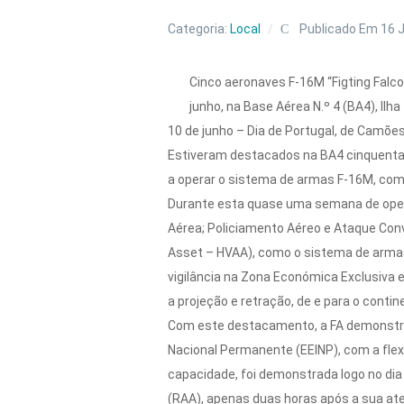
Categoria:
Local
Publicado Em 16 
Cinco aeronaves F-16M “Figting Falc
junho, na Base Aérea N.º 4 (BA4), I
10 de junho – Dia de Portugal, de Camõ
Estiveram destacados na BA4 cinquenta m
a operar o sistema de armas F-16M, com
Durante esta quase uma semana de operaç
Aérea; Policiamento Aéreo e Ataque Conv
Asset – HVAA), como o sistema de arma
vigilância na Zona Económica Exclusiva
a projeção e retração, de e para o contin
Com este destacamento, a FA demonstrou
Nacional Permanente (EEINP), com a flexi
capacidade, foi demonstrada logo no di
(RAA), apenas duas horas após a sua at