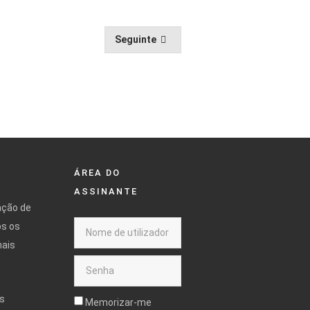
Seguinte
ÁREA DO
ASSINANTE
ação de
os os
mais
s
Memorizar-me