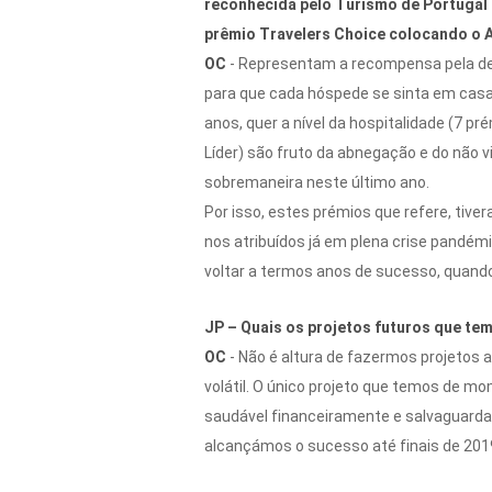
reconhecida pelo Turismo de Portugal e
prêmio Travelers Choice colocando o A
OC
- Representam a recompensa pela dedi
para que cada hóspede se sinta em casa,
anos, quer a nível da hospitalidade (7 p
Líder) são fruto da abnegação e do não v
sobremaneira neste último ano.
Por isso, estes prémios que refere, tiv
nos atribuídos já em plena crise pandé
voltar a termos anos de sucesso, quando
JP – Quais os projetos futuros que tem
OC
- Não é altura de fazermos projetos a
volátil. O único projeto que temos de m
saudável financeiramente e salvaguarda
alcançámos o sucesso até finais de 2019