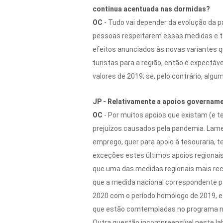
continua acentuada nas dormidas?
OC
- Tudo vai depender da evolução da 
pessoas respeitarem essas medidas e ta
efeitos anunciados às novas variantes 
turistas para a região, então é expectá
valores de 2019; se, pelo contrário, al
JP - Relativamente a apoios governamen
OC
- Por muitos apoios que existam (e 
prejuízos causados pela pandemia. Lam
emprego, quer para apoio à tesouraria,
exceções estes últimos apoios regionais 
que uma das medidas regionais mais rec
que a medida nacional correspondente 
2020 com o período homólogo de 2019, e 
que estão comtempladas no programa n
Outra questão incompreensível neste lab