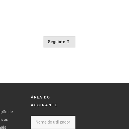
Seguinte
ÁREA DO
ASSINANTE
ação de
os os
mais