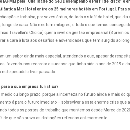
 IAPMEI pela “Qualidade do Seu Desempenho e Perfil de Risco” e em
tlântida Mar Hotel entre os 25 melhores hotéis em Portugal. Para 
cação e trabalho, por vezes árduo, de todo o staff do hotel, que dia 
 longe de casa. Não existem milagres, e tudo o que temos conseguid
rémios Traveller’s Choice) quer a nível da gestão empresarial (3 prémio
irar a cara à luta aos desafios e adversidades que tem surgido ao lo
eram um sabor ainda mais especial, atendendo a que, apesar de resp
mica, fazendo-nos recordar o sucesso que tinha sido o ano de 2019 e
 este pesadelo tiver passado.
 para a sua empresa turística?
 médio ou longo prazo, porque a incerteza no futuro ainda é mais do qu
omento é para o futuro imediato – sobreviver a esta enorme crise que
ndo todos os postos de trabalho que mantemos desde Março de 2020,
, de que são prova as distinções referidas anteriormente.