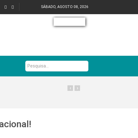
SÁBADO, AGOSTO 08, 2026
Pesquisa...
‹
›
acional!