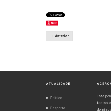
Save
Anterior
ATUALIDADE
ACERCA
Este jor
Política
factos, 
Desporto
domínios