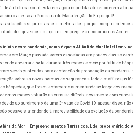
, de âmbito nacional, estarem agora impedidas de recorrerem à Linha
 assim o acesso ao Programa de Manutenção do Emprego II!
as situações sejam revistas e melhoradas, porque compreendemos a 
ontade dos governos em apoiar o emprego e a economia dos Açores.
 início desta pandemia, como é que o Atlântida Mar Hotel tem vind
o, vermos em Março passado serem canceladas em poucos dias as cent
ro ter de encerrar o hotel durante três meses e meio por falta de hó
foram sendo publicadas para contenção da propagação da pandemia, o
rmação sobre as novas normas de segurança a todo o staff, reajustám
cos hóspedes, que foram lentamente aumentando ao longo dos meses 
próximos meses voltarão a ser muito difíceis, novamente com cance
devido ao surgimento de uma 3ª vaga de Covid 19; apesar disso, não
 são possíveis, atendendo à imprevisibilidade da evolução da pandemia
lântida Mar – Empreendimentos Turísticos, Lda, proprietária do At