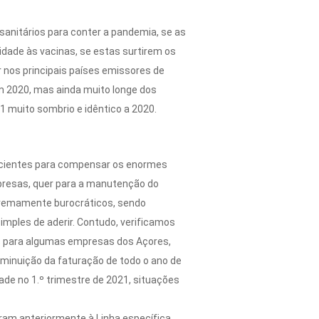
anitários para conter a pandemia, se as
dade às vacinas, se estas surtirem os
nos principais países emissores de
m 2020, mas ainda muito longe dos
1 muito sombrio e idêntico a 2020.
ficientes para compensar os enormes
presas, quer para a manutenção do
xtremamente burocráticos, sendo
simples de aderir. Contudo, verificamos
os para algumas empresas dos Açores,
minuição da faturação de todo o ano de
ade no 1.º trimestre de 2021, situações
eram anteriormente à Linha específica