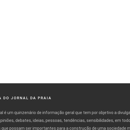
 DO JORNAL DA PRAIA
nal é um quinzenário de informação geral que tem por objetivo a divulg
opiniões, debates, ideias, pessoas, tendências, sensibilidades, em tod
 que possam ser importantes para a construção de uma sociedade 