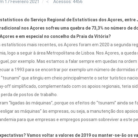
m 17 Fevereiro 2021
Acessos: 4456
statísticos do Serviço Regional de Estatísticas dos Açores, entre
tradicional nos Açores sofreu uma quebra de 73,3% no número de do
Açores e em especial no concelho da Praia da Vitória?
 estatísticos mais recentes, os Açores foram em 2020 a segunda reg
a, logo a seguir à área Metropolitana de Lisboa. Nos Açores, a queda r
. Miguel, por exemplo. Mas estamos a falar sempre em quedas na ord
recuar a 1993 para se encontrar por exemplo um número de dormidas m
 “tsunami” que atingiu em cheio principalmente o setor turístico naci
-off simplificado, complementado com os apoios regionais, teria sid
e perda de postos de trabalho.
ram “ligadas às máquinas”, porque os efeitos do “tsunami” ainda se 
desligar as máquinas” às empresas, ou seja, a manutenção dos apoios
 pandemia para que empresas e empregos possam sobreviver a este pe
expectativas? Vamos voltar a valores de 2019 ou manter-se-ão os va