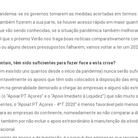
pandemia: se os governos tomarem as medidas acertadas em termos s
mbém fizerem a sua parte, se houver acesso rápido em maior quanti
que vão sendo conhecidas, se a situação pandémica também melhorar 
vel que o próximo Verão nos traga boas notícias comparativamente co
gum ou alguns desses pressupostos falharem, vamos voltar a ter um 202
tais, têm sido suficientes para fazer face a esta crise?
tem existido uns quantos desde o início da pandemia) nunca serão su
entavelmente os apoios que têm sido colocados à disposição das em
 tem na generalidade demorado a chegar às empresas e alguns são e
(o “Apoiar.PT Açores” e o “Apoio Imediato à Liquidez”) que são muito 
entes, o “Apoiat.PT Açores - 4ºT 2020” é menos favorável pelo men
para as empresas do continente, nomeadamente ao não comparar a di
também por não incluir o apoio extraordinário à manutenção da ativid
acional.
irinto de apoios e de legislação, é o porquê das empresas que recorr