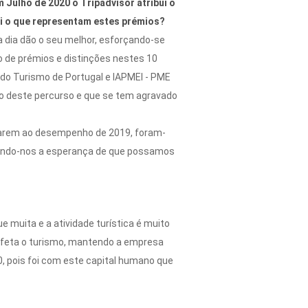
 Julho de 2020 o Tripadvisor atribui o
si o que representam estes prémios?
a dia dão o seu melhor, esforçando-se
o de prémios e distinções nestes 10
s do Turismo de Portugal e IAPMEI - PME
ngo deste percurso e que se tem agravado
eitarem ao desempenho de 2019, foram-
 dando-nos a esperança de que possamos
e muita e a atividade turística é muito
 afeta o turismo, mantendo a empresa
 pois foi com este capital humano que