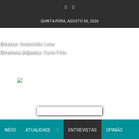
QUINTA-FEIRA, AGOSTO 06, 2026
Diretor:
Sebastião Lima
Diretora Adjunta:
Carla Félix
INÍCIO
ATUALIDADE
ENTREVISTAS
OPINIÃO