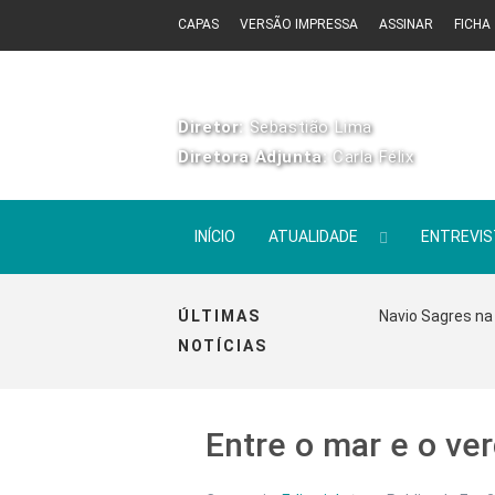
CAPAS
VERSÃO IMPRESSA
ASSINAR
FICHA
Diretor:
Sebastião Lima
Diretora Adjunta:
Carla Félix
INÍCIO
ATUALIDADE
ENTREVI
ÚLTIMAS
Navio Sagres na 
NOTÍCIAS
Entre o mar e o ver