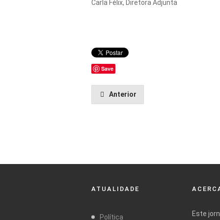
Carla Félix, Diretora Adjunta
Save
Anterior
ATUALIDADE
ACERCA
Este jor
Política