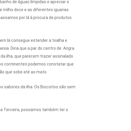
banho de águas límpidas e apreciar o
 milho doce e as diferentes iguarias
passamos por lá à procura de produtos
uem lá consegue estender a toalha e
uesia. Diria que a par do centro de Angra
 da ilha, que parecem trazer assinalado
ros continentes podemos constatar que
ção que sobe até ao mato.
s sabores da ilha. Os Biscoitos são sem
 na Terceira, possamos também ter o