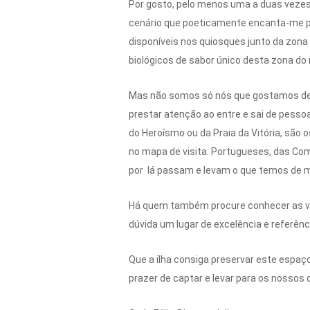
Por gosto, pelo menos uma a duas vezes 
cenário que poeticamente encanta-me pel
disponíveis nos quiosques junto da zon
biológicos de sabor único desta zona do n
Mas não somos só nós que gostamos de l
prestar atenção ao entre e sai de pessoas
do Heroísmo ou da Praia da Vitória, são 
no mapa de visita: Portugueses, das C
por lá passam e levam o que temos de ma
Há quem também procure conhecer as vin
dúvida um lugar de excelência e referência
Que a ilha consiga preservar este espa
prazer de captar e levar para os nossos 