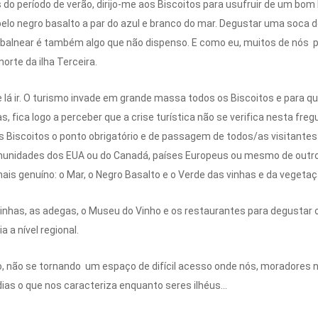
do período de verão, dirijo-me aos Biscoitos para usufruir de um bom 
o negro basalto a par do azul e branco do mar. Degustar uma soca de
a balnear é também algo que não dispenso. E como eu, muitos de nós 
orte da ilha Terceira.
á ir. O turismo invade em grande massa todos os Biscoitos e para q
, fica logo a perceber que a crise turística não se verifica nesta freg
os Biscoitos o ponto obrigatório e de passagem de todos/as visitantes
omunidades dos EUA ou do Canadá, países Europeus ou mesmo de out
is genuíno: o Mar, o Negro Basalto e o Verde das vinhas e da vegeta
has, as adegas, o Museu do Vinho e os restaurantes para degustar o
 a nível regional.
ço, não se tornando um espaço de difícil acesso onde nós, moradores
dias o que nos caracteriza enquanto seres ilhéus...