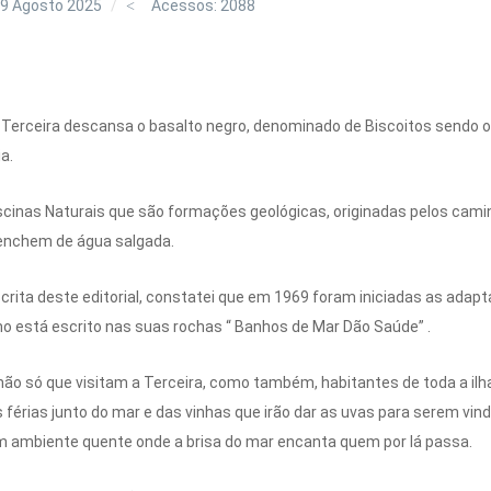
29 Agosto 2025
Acessos: 2088
ilha Terceira descansa o basalto negro, denominado de Biscoitos sen
a.
cinas Naturais que são formações geológicas, originadas pelos camin
 enchem de água salgada.
rita deste editorial, constatei que em 1969 foram iniciadas as adapt
o está escrito nas suas rochas “ Banhos de Mar Dão Saúde” .
não só que visitam a Terceira, como também, habitantes de toda a il
férias junto do mar e das vinhas que irão dar as uvas para serem v
m ambiente quente onde a brisa do mar encanta quem por lá passa.