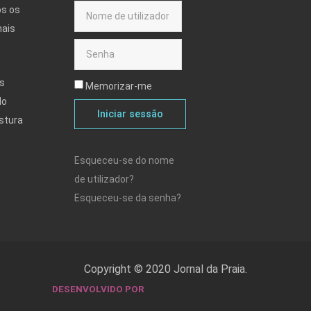
os os
mais
s
Memorizar-me
do
Iniciar sessão
stura
Esqueceu-se do nome
de utilizador?
Esqueceu-se da senha?
Copyright © 2020 Jornal da Praia.
DESENVOLVIDO POR