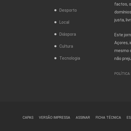
factos, 
Desporto
domínios
justa, l
Local
Diáspora
Este jor
Açores, 
Cultura
mesmo da
Tecnologia
não prej
POLÍTICA
CAPAS
VERSÃO IMPRESSA
ASSINAR
FICHA TÉCNICA
ES