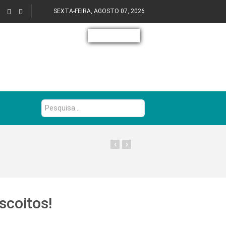
SEXTA-FEIRA, AGOSTO 07, 2026
Pesquisa...
‹
›
scoitos!