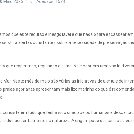
0 Maio 2025
Acessos: 1678
amos que este recurso é inesgotável e que nada o fará escassear em
assistir a alertas constantes sobre a necessidade de preservação des
nio que respiramos, regulando o clima. Nele habitam uma vasta diver
o Mar. Neste mês de maio são várias as iniciativas de alerta e de int
s praias açorianas apresentam mais lixo marinho do que é recomenda
s.
nho consiste em tudo que tenha sido criado pelos humanos e descartad
u perdidos acidentalmente na natureza. A origem pode ser terrestre ou