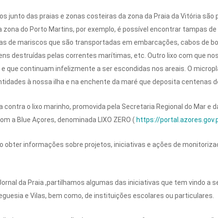
s junto das praias e zonas costeiras da zona da Praia da Vitória são p
 zona do Porto Martins, por exemplo, é possível encontrar tampas de 
xas de mariscos que são transportadas em embarcações, cabos de bo
ens destruídas pelas correntes marítimas, etc. Outro lixo com que no
 e que continuam infelizmente a ser escondidas nos areais. O micropl
idades à nossa ilha e na enchente da maré que deposita centenas d
contra o lixo marinho, promovida pela Secretaria Regional do Mar e 
com a Blue Açores, denominada LIXO ZERO (
https://portal.azores.gov
o obter informações sobre projetos, iniciativas e ações de monitoriza
ornal da Praia ,partilhamos algumas das iniciativas que tem vindo a s
eguesia e Vilas, bem como, de instituições escolares ou particulares.