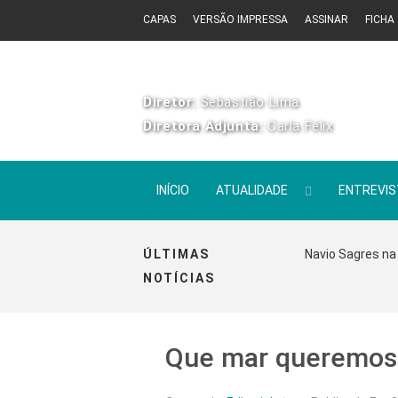
CAPAS
VERSÃO IMPRESSA
ASSINAR
FICHA
Diretor:
Sebastião Lima
Diretora Adjunta:
Carla Félix
INÍCIO
ATUALIDADE
ENTREVI
ÚLTIMAS
Navio Sagres na 
NOTÍCIAS
Que mar queremos 