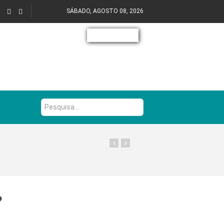
SÁBADO, AGOSTO 08, 2026
Pesquisa...
‹
›
?