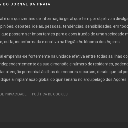
 DO JORNAL DA PRAIA
nal é um quinzenário de informação geral que tem por objetivo a divulg
opiniões, debates, ideias, pessoas, tendências, sensibilidades, em tod
 que possam ser importantes para a construção de uma sociedade 
ivre, culta, inconformada e criativa na Região Autónoma dos Açores.
nal empenha-se fortemente na unidade efetiva entre todas as ilhas do
independentemente da sua dimensão e número de residentes, poden
r atenção primordial às ilhas de menores recursos, desde que tal po
udique a implantação global do quinzenário no arquipélago dos Açores.
 DE PRIVACIDADE
POLÍTICA DE COOKIES