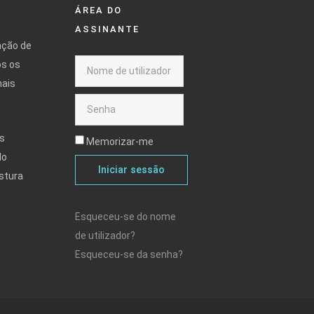
ÁREA DO
ASSINANTE
ação de
os os
mais
s
Memorizar-me
do
Iniciar sessão
stura
Esqueceu-se do nome
de utilizador?
Esqueceu-se da senha?