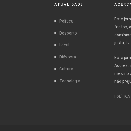
ATUALIDADE
ACERCA
Este jor
Política
factos, 
Desporto
domínios
justa, l
Local
Diáspora
Este jor
Açores, 
Cultura
mesmo da
Tecnologia
não prej
POLÍTICA