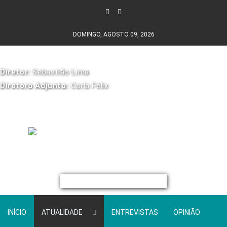
DOMINGO, AGOSTO 09, 2026
Diretor:
Sebastião Lima
Diretora Adjunta:
Carla Félix
INÍCIO
ATUALIDADE
ENTREVISTAS
OPINIÃO