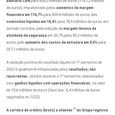
Bancário
Core
para 456,0 milhões de euros (+167,2 milhões
de euros), impulsionado pelos
aumentos da margem
financeira em 116,7%
para 334,4 milhões de euros, das
comissões líquidas em 16,4%
para 78,3 milhões de euros;
em
sentido contrário, pela redução da
margem técnica da
atividade de segurança
em 35,7% para 43,3 milhões de
euros, pelo
aumento dos custos de estrutura em 9,0%
para
207,1 milhões de euros.
A variação positiva do resultado líquido no 1º semestre de
2023 é igualmente influenciada pelos
resultados, não
recorrentes
, obtidos durante o 1º semestre, relacionados
com
ganhos líquidos com operações financeiras
, no valor
de 10,6 milhões de euros (face aos -6,4 milhões de euros
registados no 1S22).
[1]
A carteira de crédito (bruto) a clientes
do Grupo registou